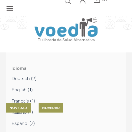
Ir
al
contenido
Tu librería de Salud Alternativa
Mostrando
los 9
Idioma
resultados
Deutsch
(2)
English
(1)
Français
(1)
Rango
Este
de
Italiano
(1)
producto
precios:
desde
tiene
Español
(7)
500.00$
múltiples