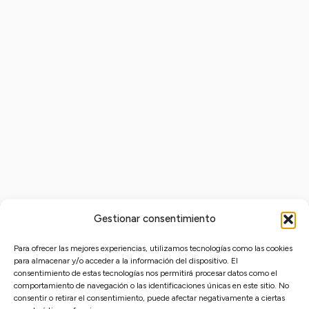
producto
de
de
tiene
producto
producto
múltiples
variantes.
CDS La
Las
Salud Es
Posible
opciones
Seleccionar
se
opciones
pueden
6.44
$
Impuestos
elegir
excluidos
en
la
Gestionar consentimiento
página
Para ofrecer las mejores experiencias, utilizamos tecnologías como las cookies
de
para almacenar y/o acceder a la información del dispositivo. El
consentimiento de estas tecnologías nos permitirá procesar datos como el
producto
Distribuciones Samvete S.L.
comportamiento de navegación o las identificaciones únicas en este sitio. No
Mapa de distribuidores
C/Princesa 31 2º-3. Madrid 28008
consentir o retirar el consentimiento, puede afectar negativamente a ciertas
Política de Privacidad