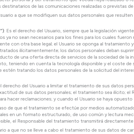
s destinatarios de las comunicaciones realizadas o previstas de
 Usuario a que se modifiquen sus datos personales que resulten
”)
: Es el derecho del Usuario, siempre que la legislación vigent
 ya no sean necesarios para los fines para los cuales fueron r
nte con otra base legal; el Usuario se oponga al tratamiento y
tratados ilícitamentemente; los datos personales deban suprimi
ducto de una oferta directa de servicios de la sociedad de la
ento, teniendo en cuenta la tecnología disponible y el coste de
e estén tratando los datos personales de la solicitud del inter
l derecho del Usuario a limitar el tratamiento de sus datos per
actitud de sus datos personales; el tratamiento sea ilícito; el
para hacer reclamaciones; y cuando el Usuario se haya opuesto 
so de que el tratamiento se efectúe por medios automatizados,
les en un formato estructurado, de uso común y lectura mecáni
ible, el Responsable del tratamiento transmitirá directamente 
rio a que no se lleve a cabo el tratamiento de sus datos de car