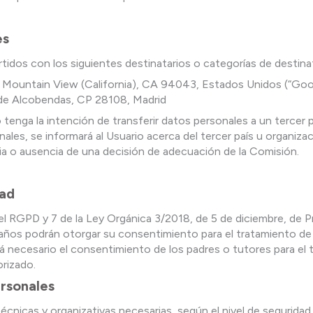
es
idos con los siguientes destinatarios o categorías de destinat
Mountain View (California), CA 94043, Estados Unidos (“Goog
 de Alcobendas, CP 28108, Madrid
enga la intención de transferir datos personales a un tercer pa
, se informará al Usuario acerca del tercer país u organizació
cia o ausencia de una decisión de adecuación de la Comisión.
dad
el RGPD y 7 de la Ley Orgánica 3/2018, de 5 de diciembre, de 
 años podrán otorgar su consentimiento para el tratamiento de 
á necesario el consentimiento de los padres o tutores para el t
orizado.
ersonales
nicas y organizativas necesarias, según el nivel de seguridad