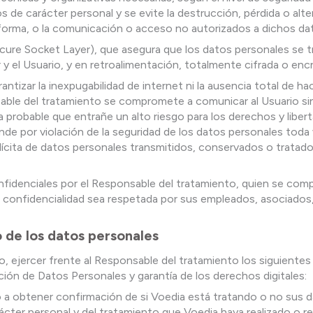
s de carácter personal y se evite la destrucción, pérdida o alte
forma, o la comunicación o acceso no autorizados a dichos da
cure Socket Layer), que asegura que los datos personales se t
r y el Usuario, y en retroalimentación, totalmente cifrada o encr
ntizar la inexpugabilidad de internet ni la ausencia total de 
able del tratamiento se compromete a comunicar al Usuario sin
 probable que entrañe un alto riesgo para los derechos y libert
nde por violación de la seguridad de los datos personales toda 
 ilícita de datos personales transmitidos, conservados o trata
idenciales por el Responsable del tratamiento, quien se comp
 confidencialidad sea respetada por sus empleados, asociados, 
 de los datos personales
to, ejercer frente al Responsable del tratamiento los siguient
ión de Datos Personales y garantía de los derechos digitales:
 a obtener confirmación de si Voedia está tratando o no sus d
ter personal y del tratamiento que Voedia haya realizado o rea