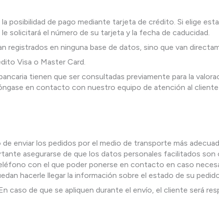
s la posibilidad de pago mediante tarjeta de crédito. Si elige es
le solicitará el número de su tarjeta y la fecha de caducidad.
an registrados en ninguna base de datos, sino que van directa
dito Visa o Master Card.
ncaria tienen que ser consultadas previamente para la valorac
 póngase en contacto con nuestro equipo de atención al client
cho de enviar los pedidos por el medio de transporte más adecu
rtante asegurarse de que los datos personales facilitados son 
e teléfono con el que poder ponerse en contacto en caso necesa
dan hacerle llegar la información sobre el estado de su pedido
n caso de que se apliquen durante el envío, el cliente será re