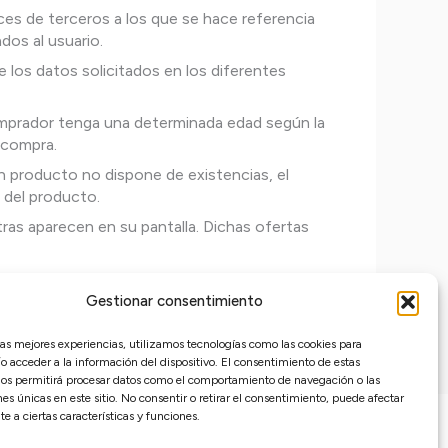
ces de terceros a los que se hace referencia
dos al usuario.
los datos solicitados en los diferentes
omprador tenga una determinada edad según la
a compra.
n producto no dispone de existencias, el
s del producto.
ras aparecen en su pantalla. Dichas ofertas
ismos; el usuario o consumidor renuncia a
adquiridos en esta página web.
Gestionar consentimiento
las mejores experiencias, utilizamos tecnologías como las cookies para
 acceder a la información del dispositivo. El consentimiento de estas
nos permitirá procesar datos como el comportamiento de navegación o las
nes únicas en este sitio. No consentir o retirar el consentimiento, puede afectar
 a ciertas características y funciones.