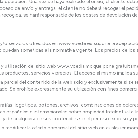
la operación. Una vez se haya realizado el envío, el cliente deb
oceso de envío y entrega, el cliente no deberá recoger el pedido
 la recogida, se hará responsable de los costes de devolución de
s y/o servicios ofrecidos en www.voedia.es supone la aceptació
eb quedan sometidas a la normativa vigente. Los precios de los
y utilización del sitio web www.voedia.mx que pone gratuitame
s productos, servicios y precios. El acceso al mismo implica su
ga parcial del contenido de la web solo y exclusivamente si se r
ado. Se prohíbe expresamente su utilización con fines comercia
rafías, logotipos, botones, archivos, combinaciones de colore
es españolas e internacionales sobre propiedad Intelectual e I
 y de cualquiera de sus contenidos sin el permiso expreso y por 
cho a modificar la oferta comercial del sitio web en cualquier 
.