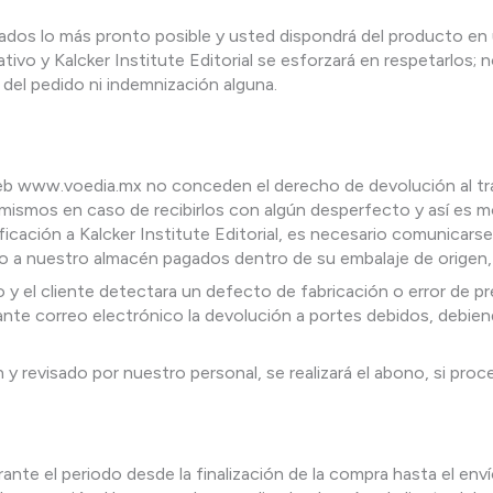
viados lo más pronto posible y usted dispondrá del producto en 
tivo y Kalcker Institute Editorial se esforzará en respetarlos; 
 del pedido ni indemnización alguna.
b www.voedia.mx no conceden el derecho de devolución al trat
mismos en caso de recibirlos con algún desperfecto y así es mo
tificación a Kalcker Institute Editorial, es necesario comunicar
o a nuestro almacén pagados dentro de su embalaje de origen,
 y el cliente detectara un defecto de fabricación o error de p
iante correo electrónico la devolución a portes debidos, debie
 y revisado por nuestro personal, se realizará el abono, si proc
ante el periodo desde la finalización de la compra hasta el env