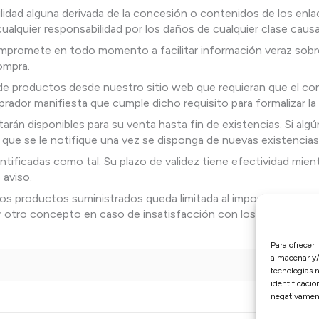
ilidad alguna derivada de la concesión o contenidos de los enla
lquier responsabilidad por los daños de cualquier clase causa
mpromete en todo momento a facilitar información veraz sobre 
ompra.
 de productos desde nuestro sitio web que requieran que el c
mprador manifiesta que cumple dicho requisito para formalizar l
án disponibles para su venta hasta fin de existencias. Si algú
o que se le notifique una vez se disponga de nuevas existencia
ificadas como tal. Su plazo de validez tiene efectividad mient
 aviso.
los productos suministrados queda limitada al importe de los m
er otro concepto en caso de insatisfacción con los productos 
Para ofrecer 
almacenar y/o
tecnologías 
identificacio
negativamente