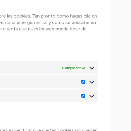
re las cookies. Tan pronto como hagas clic en
 ventana emergente, tal y como se describe en
 en cuenta que nuestra web puede dejar de
Estadísticas
Marketing
Siempre activo
edes especificar que ciertas cookies no pueden