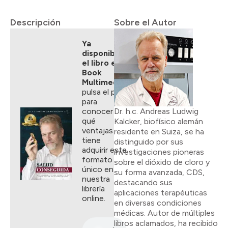
Descripción
Sobre el Autor
Ya
disponible
el libro e-
Book
Multimedia
,
pulsa el play
para
conocer
Dr. h.c. Andreas Ludwig
qué
Kalcker, biofísico alemán
ventajas
residente en Suiza, se ha
tiene
distinguido por sus
adquirir este
investigaciones pioneras
formato
sobre el dióxido de cloro y
único en
su forma avanzada, CDS,
nuestra
destacando sus
librería
aplicaciones terapéuticas
online.
en diversas condiciones
médicas. Autor de múltiples
libros aclamados, ha recibido