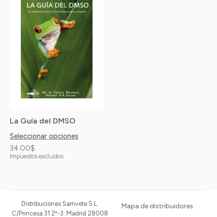
producto
tiene
múltiples
variantes.
Las
opciones
se
pueden
La Guía del DMSO
elegir
en
Seleccionar opciones
34.00
$
la
Impuestos excluidos
página
de
producto
Distribuciones Samvete S.L.
Mapa de distribuidores
C/Princesa 31 2º-3. Madrid 28008