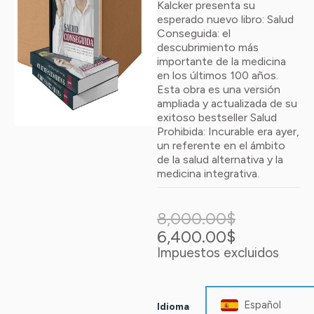
Kalcker presenta su
esperado nuevo libro: Salud
Conseguida: el
descubrimiento más
importante de la medicina
en los últimos 100 años.
Esta obra es una versión
ampliada y actualizada de su
exitoso bestseller Salud
Prohibida: Incurable era ayer,
un referente en el ámbito
de la salud alternativa y la
medicina integrativa.
El
El
x10
Salud
precio
precio
8,000.00
$
Conseguida
original
actual
6,400.00
$
Español
era:
es:
cantidad
Impuestos excluidos
8,000.00$
6,400.00$
Español
Idioma