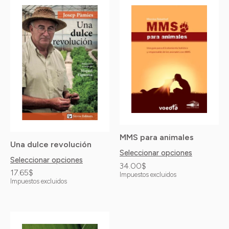
Este
Este
producto
producto
tiene
tiene
múltiples
múltiples
variantes.
variantes.
Las
Las
opciones
opciones
se
se
pueden
pueden
MMS para animales
elegir
elegir
Una dulce revolución
Seleccionar opciones
en
en
Seleccionar opciones
34.00
$
la
la
17.65
$
Impuestos excluidos
Impuestos excluidos
página
página
de
de
producto
producto
Este