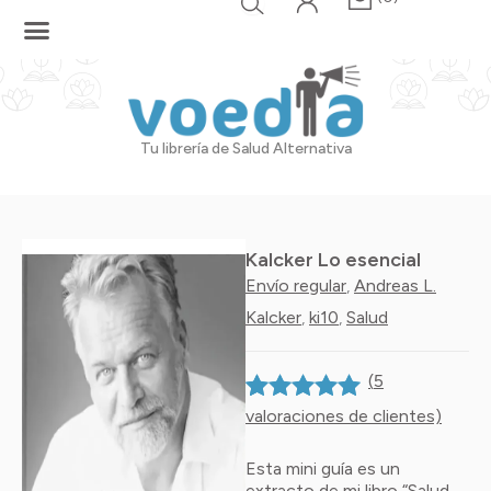
Ir
al
contenido
Tu librería de Salud Alternativa
Kalcker Lo esencial
Envío regular
Andreas L.
,
Kalcker
ki10
Salud
,
,
(
5
valoraciones de clientes)
Valorado con
5
5.00
de 5 en
base a
Esta mini guía es un
valoraciones
extracto de mi libro “Salud