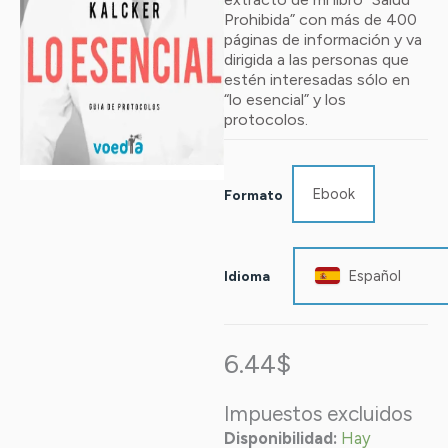
de clientes
Prohibida” con más de 400
páginas de información y va
dirigida a las personas que
estén interesadas sólo en
“lo esencial” y los
protocolos.
Kalcker
Lo
esencial
Ebook
Formato
cantidad
Español
Idioma
6.44
$
Impuestos excluidos
Disponibilidad:
Hay