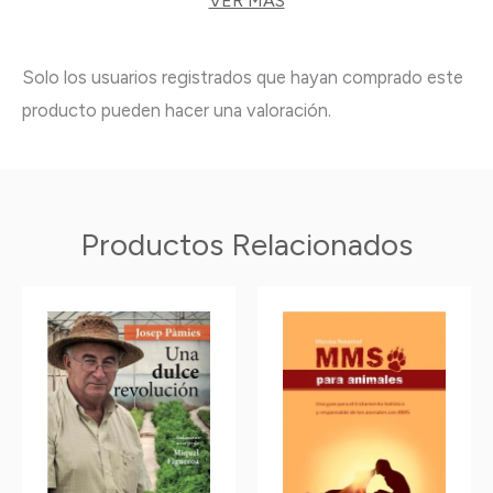
VER MÁS
Solo los usuarios registrados que hayan comprado este
producto pueden hacer una valoración.
Productos Relacionados
Este
Este
producto
producto
tiene
tiene
múltiples
múltiples
variantes.
variantes.
Las
Las